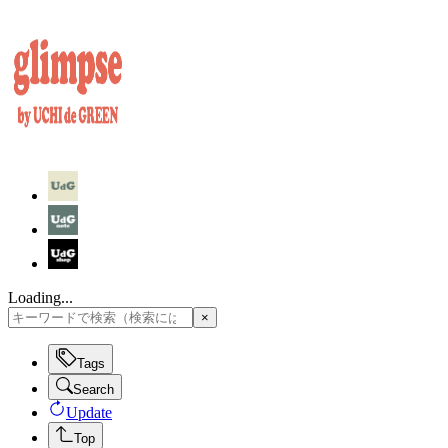
Loading...
×
Tags
Search
Update
Top