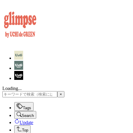
Loading...
×
Tags
Search
Update
Top