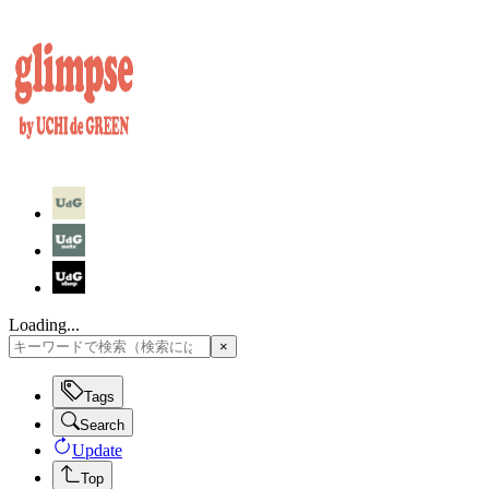
Loading...
×
Tags
Search
Update
Top